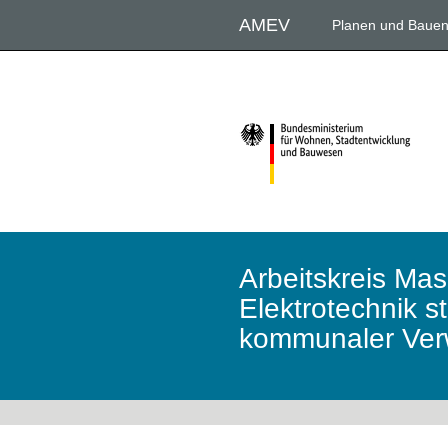
Direkt
AMEV
Planen und Baue
zum
Inhalt
Arbeitskreis Ma
Elektrotechnik s
kommunaler Ver