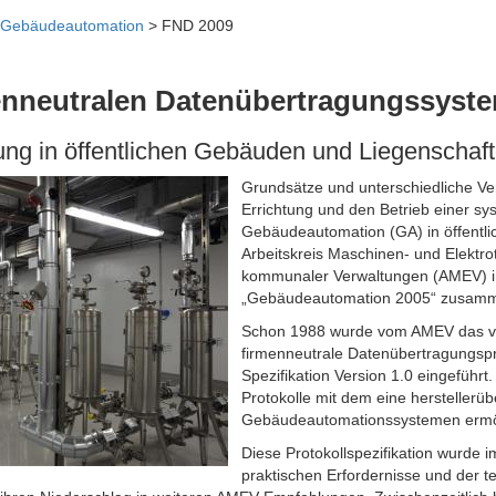
Gebäudeautomation
> FND 2009
enneutralen Datenübertragungssyst
ng in öffentlichen Gebäuden und Liegenschaf
Grundsätze und unterschiedliche Ver
Errichtung und den Betrieb einer s
Gebäudeautomation (GA) in öffentl
Arbeitskreis Maschinen- und Elektrot
kom
munaler Verwaltungen (AMEV) i
„Gebäudeautomation 2005“ zusamm
Schon 1988 wurde vom AMEV das vo
firmenneutrale Datenübertragungspr
Spezifikation Version 1.0 eingeführt
Protokolle mit dem eine herstellerü
Gebäudeautomationssystemen ermög
Diese Protokollspezifikation wurde i
praktischen Erfordernisse und der t