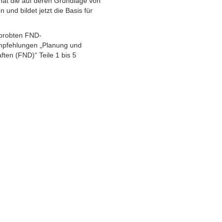
hat die auf deren Grundlage von
und bildet jetzt die Basis für
rprobten FND-
Empfehlungen „Planung und
en (FND)“ Teile 1 bis 5