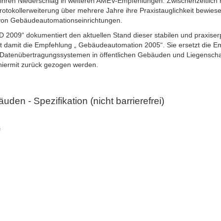
d ihren Niederschlag in weiteren AMEV-Empfehlungen. Zwischenzeitlich 
otokollerweiterung über mehrere Jahre ihre Praxistauglichkeit bewiesen 
von Gebäudeautomationseinrichtungen.
 2009“ dokumentiert den aktuellen Stand dieser stabilen und praxise
nzt damit die Empfehlung „ Gebäudeautomation 2005“. Sie ersetzt die 
Datenübertragungssystemen in öffentlichen Gebäuden und Liegenschaft
 hiermit zurück gezogen werden.
den - Spezifikation (nicht barrierefrei)
f