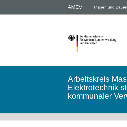
Direkt
AMEV
Planen und Baue
zum
Inhalt
Arbeitskreis Ma
Elektrotechnik s
kommunaler Ver